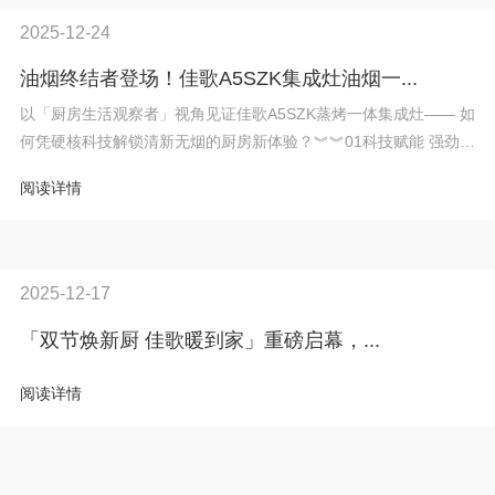
2025-12-24
油烟终结者登场！佳歌A5SZK集成灶油烟一...
以「厨房生活观察者」视角见证佳歌A5SZK蒸烤一体集成灶—— 如
何凭硬核科技解锁清新无烟的厨房新体验？︾︾01科技赋能 强劲净
烟厨房烟火...
阅读详情
2025-12-17
「双节焕新厨 佳歌暖到家」重磅启幕，...
阅读详情