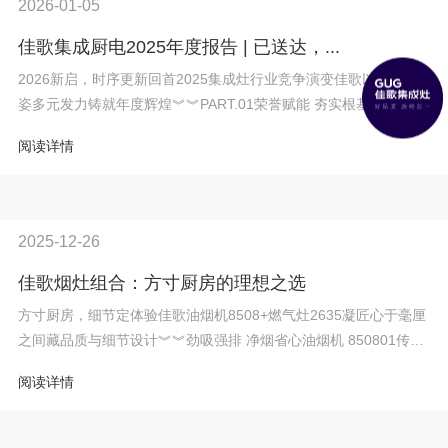
2026-01-05
佳歌集成厨电2025年度报告 | 已送达，...
2026新启，时序更新回首2025集成灶行业竞争演变佳歌以奋进之
姿多元发力铸就年度辉煌︾︾PART.01荣誉赋能 夯实根基2月，浙
江佳歌电器凭深厚...
阅读详情
2025-12-26
佳歌烟灶组合：方寸厨房的理想之选
方寸厨房，细节定体验佳歌油烟机8508+燃气灶2635凝匠心于毫厘
之间藏品质与细节设计︾︾劲吸强排 净烟省心油烟机 850801传统
油烟机仅能满...
阅读详情