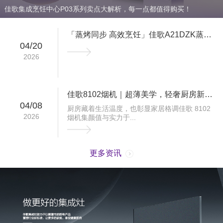
佳歌集成烹饪中心P03系列卖点大解析，每一点都值得购买！
「蒸烤同步 高效烹饪」佳歌A21DZK蒸烤
04/20
独立集成灶...
2026
佳歌8102烟机｜超薄美学，轻奢厨房新标
04/08
准
厨房藏着生活温度，也彰显家居格调佳歌 8102
2026
烟机集颜值与实力于...
更多资讯