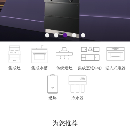
1
2
3
4
5
集成灶
集成水槽
传统烟灶
集成烹饪中心
嵌入式电器
燃热
净水器
为您推荐