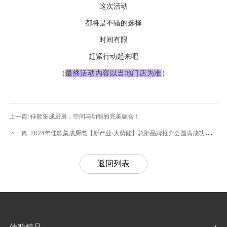
这次活动
都将是不错的选择
时间有限
赶紧行动起来吧
（
最终活动内容以当地门店为准
）
上一篇:
佳歌集成厨房：空间与功能的完美融合！
下一篇:
2024年佳歌集成厨电【新产业·大势能】总部品牌推介会圆满成功！一
同开启集成厨电新篇章，共铸财富梦想！
返回列表