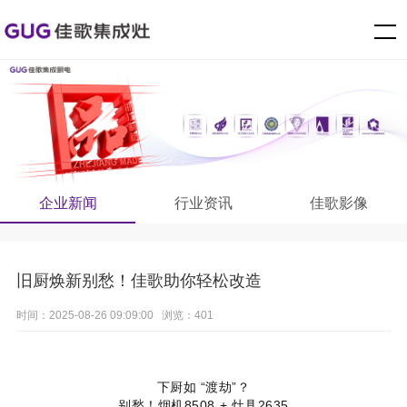
企业新闻
行业资讯
佳歌影像
旧厨焕新别愁！佳歌助你轻松改造
时间：2025-08-26 09:09:00 浏览：401
老厨房逼仄、油烟乱、火力差
下厨如 “渡劫”？
别愁！烟机8508 + 灶具2635