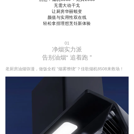
无需大动干戈
让厨房华丽蜕变
颜值与实用性双在线
轻松拿捏理想烹饪新体验
01
净烟实力派
告别油烟“ 追着跑 ”
老厨房油烟弥漫，做饭全程 “烟雾缭绕”？佳歌烟机8508来救场！