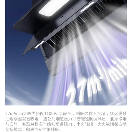
27m³/min大吸力搭配1100Pa大静压，瞬吸强排不拥堵，猛火爆炒
油烟刚起就被吸走；遇公共烟道压力可智能巡航调风压，兼顾净烟
与安静；智慧AI档实时感知烟道阻力，小火轻烟、大火浓烟都自动
切换模式，彻底告别油烟扑脸。