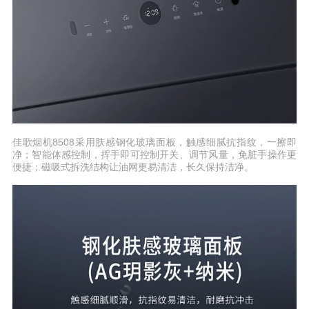
佳歌烟机8508采用肤感钢化玻璃面板，触感细腻抗指纹，一擦即
净；智能体感控制，挥手即可控制开关、调节风量，免脏手操作更
便捷；磁吸式拆洗结构让油网更易清洁，长久保持洁净。