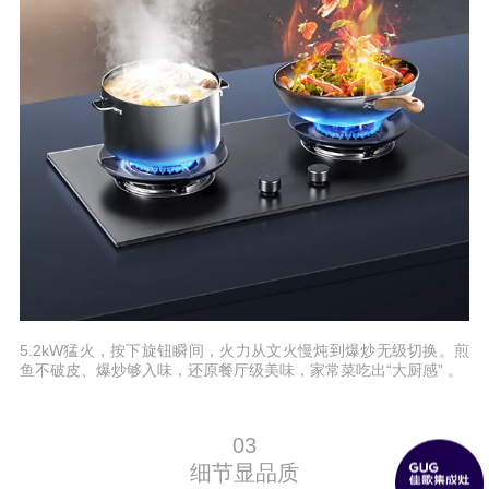
5.2kW猛火，按下旋钮瞬间，火力从文火慢炖到爆炒无级切换。煎
鱼不破皮、爆炒够入味，还原餐厅级美味，家常菜吃出“大厨感” 。
03
细节显品质