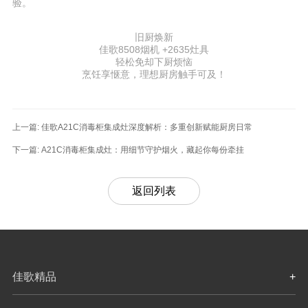
验。
旧厨焕新
佳歌8508烟机 +2635灶具
轻松免却下厨烦恼
烹饪享惬意，理想厨房触手可及！
上一篇:
佳歌A21C消毒柜集成灶深度解析：多重创新赋能厨房日常
下一篇:
A21C消毒柜集成灶：用细节守护烟火，藏起你每份牵挂
返回列表
佳歌精品
+