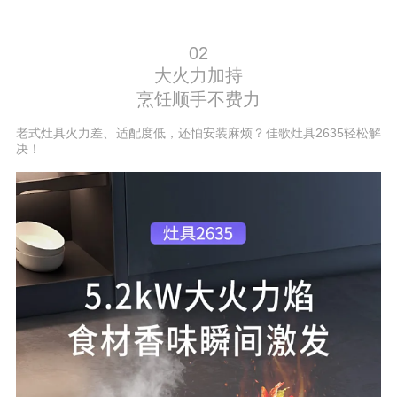
02
大火力加持
烹饪顺手不费力
老式灶具火力差、适配度低，还怕安装麻烦？佳歌灶具2635轻松解
决！