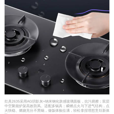
灶具2635采用AG玥影灰+纳米钢化肤感玻璃面板，抗污易擦；双层
中空聚能炉架高效防风、适配多锅具；瞬燃点火与下进气结构，点
火快稳、燃烧充分不黑锅，做饭体验拉满，轻松拿捏理想烹饪新体