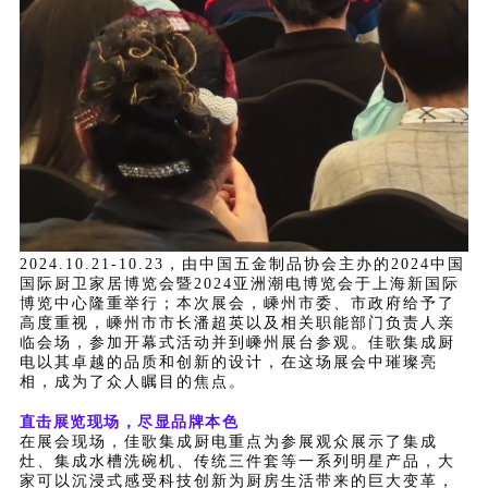
2024.10.21-10.23，由中国五金制品协会主办的2024中国
国际厨卫家居博览会暨2024亚洲潮电博览会于上海新国际
博览中心隆重举行；本次展会，嵊州市委、市政府给予了
高度重视，嵊州市市长潘超英以及相关职能部门负责人亲
临会场，参加开幕式活动并到嵊州展台参观。佳歌集成厨
电以其卓越的品质和创新的设计，在这场展会中璀璨亮
相，成为了众人瞩目的焦点。
直击展览现场，尽显品牌本色
在展会现场，佳歌集成厨电重点为参展观众展示了集成
灶、集成水槽洗碗机、传统三件套等一系列明星产品，大
家可以沉浸式感受科技创新为厨房生活带来的巨大变革，