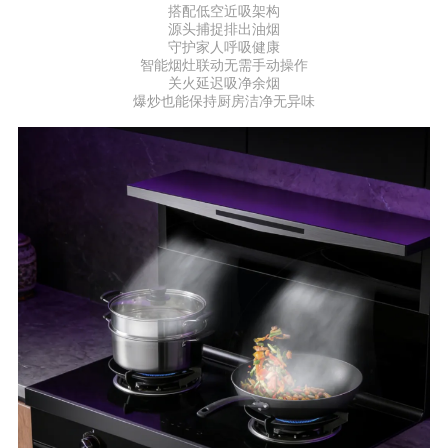
搭配低空近吸架构
源头捕捉排出油烟
守护家人呼吸健康
智能烟灶联动无需手动操作
关火延迟吸净余烟
爆炒也能保持厨房洁净无异味