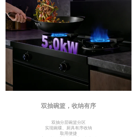
双抽碗篮，收纳有序
双抽分层碗篮分区
实现碗碟、厨具有序收纳
取用便捷