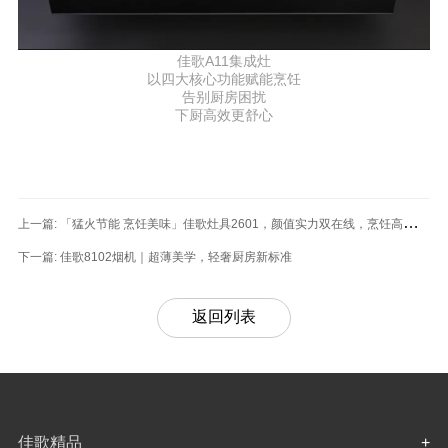
佳歌A11集成灶
以四大核心功能赋能烹饪
告别厨房困扰
下厨高效更舒心
上一篇:
「猛火节能 烹饪美味」佳歌灶具2601，颜值实力双在线，烹饪高效更
舒心！
下一篇:
佳歌8102烟机｜超薄美学，轻奢厨房新标准
返回列表
佳歌精品
+