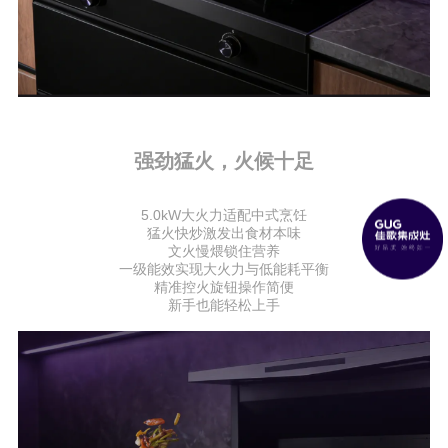
强劲猛火，火候十足
5.0kW大火力适配中式烹饪
猛火快炒激发出食材本味
文火慢煨锁住营养
一级能效实现大火力与低能耗平衡
精准控火旋钮操作简便
新手也能轻松上手