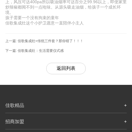
上，风压可达400pa所以吸油烟率可达百分之99.96以上，即使家里
炒辣椒都闻不到一点呛味。从源头吸走油烟，给孩子一个成长环
境。
孩子需要一个没有拘束的童年
佳歌集成灶这个小护卫愿意一直陪伴小主人
上一篇:
佳歌集成灶=传统三件套？那你错了！！！
下一篇:
佳歌集成灶：生活需要仪式感
返回列表
佳歌精品
+
招商加盟
+