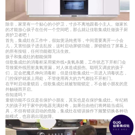
除非，家里有一个贴心的小护卫，寸步不离地跟着小主人。做家长
的才能放心孩子在任何一个空间吧，那么就让佳歌集成灶做孩子厨
房护卫者吧！
首先，集成灶在工作中，假如煲汤炖煮等，中间需要离开一小会
儿，又害怕孩子进去乱按，这时启动屏锁功能，屏锁锁住了屏幕上
的所有按钮，任何功能都无法生效。
孩子和集成灶的都能保障
佳歌集成灶的消毒柜采用紫外线+臭氧杀菌，工作状态下开柜门会
导致紫外线照射臭氧泄漏，对人体造成损伤。聪明又调皮的孩子
们，定会把魔爪伸向消毒柜，但是佳歌集成灶一旦进入消毒状态，
门控保护就派上用处，不管使用再大的力气都拉不开柜门。
在平时启动童锁后，佳歌集成灶就被智能锁定，不会被小朋友的意
外触碰而开启。
你知道吗？
童锁功能不仅仅是在保护小朋友，其实也是在保护集成灶。年纪稍
大的孩子对于家中的电器充满好奇，如果任由他们将烤箱当成玩
具，不但有错误启动的危险，集成灶在错误操作下频繁切换各种功
能模式，也容易出现故障。