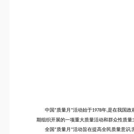
中国
质量月
活动始于
年
是在我国政
“
”
1978
,
期组织开展的一项重大质量活动和群众性质量
全国
质量月
活动旨在提高全民质量意识
“
”
,