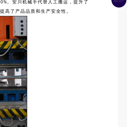
。安川机械手代替人工搬运，提升了
50%
提高了产品品质和生产安全性。