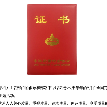
府相关主管部门的倡导和部署下
以多种形式于每年的
月在全国
,
9
主题活动。
营造人人关心质量、重视质量、追求质量、创造质量、享受质量