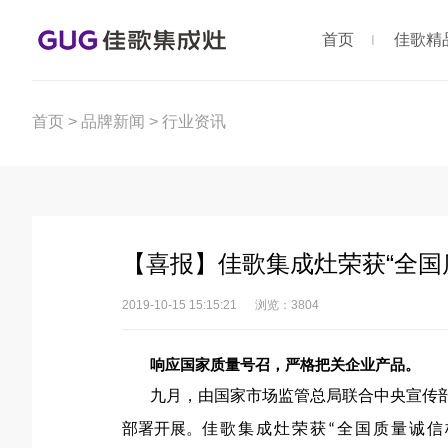
首页
佳歌精
首页
>
品牌新闻
>
行业资讯
【喜报】佳歌集成灶荣获“全国
2019-10-15 15:15:21 浏览：3804
响应国家质量号召，严格把关企业产品。
九月，由国家市场监管总局联合中央宣传
部署开展。
佳歌集成灶荣获
全国质量诚信
“