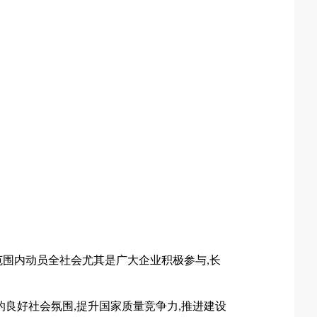
范围内动员全社会尤其是广大企业积极参与
长
,
的良好社会氛围
提升国家质量竞争力
推进建设
,
,