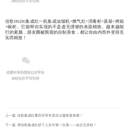
佳歌H6ZK集成灶一机集成油烟机+燃气灶+消毒柜+蒸箱+烤箱
+碗柜。它能帮你实现的不是虚无缥缈的表面精致。越来越能
打的素颜，朋友圈被围观的自制美食，都让你由内而外变得充
实而精致！
上一篇:
佳歌集成灶重庆开州专卖店火爆夜宴来袭！
下一篇:
用佳歌集成灶炒了人生中第一次菜——金沙玉米粒！