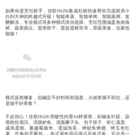
如果你是烹饪新手，佳歌H6ZK集成灶能快速帮你完成厨房小
白到大神的跨越式升级！智能单蒸、智能单烤、智能蒸烤、发
酵解冻、专业模式等多种模式供你选择。烹饪范围涵盖鱼肉海
鲜、蔬菜面点、蛋类饼干、蛋挞蛋糕等等，异国美食，在家也
能做！
模式虽然够多，但确定不好时间和温度，火候掌握不到位，还
是做不好美食？
不必担心！佳歌H6ZK突破性内置64种菜谱，剁椒金针菇、蒜
蓉粉丝扇贝、清蒸鲈鱼、清蒸狮子头、包子饺子、虾仁蒸蛋、
戚风蛋糕、蔓越莓曲奇、蛋挞泡芙、烤鱿鱼烤翅、烤玉米红
薯、牛角包手撕包......各式菜色甜品面点应有尽有，无论是一