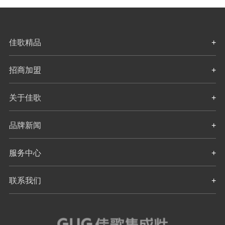
佳歌精品
+
招商加盟
+
关于佳歌
+
品牌新闻
+
服务中心
+
联系我们
+