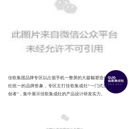
佳歌集团品牌专区以占据手机一整屏的大篇幅塑造佳歌集成
灶统一的品牌形象，专区主打佳歌集成灶“一门式集成灶开
创者”，集中展示佳歌集成灶的产品设计研发实力。