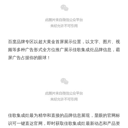
百度品牌专区以超大黄金首屏展示位置，以文字、图片、视
频等多种广告形式全方位推广展示佳歌集成灶品牌信息，霸
屏广告占据你的眼球！
显眼的官网标
佳歌集成灶最为精华和直接的品牌信息展现
，
识可一键直达官网，
即时
获取
佳歌集成灶最新动态和产品
资