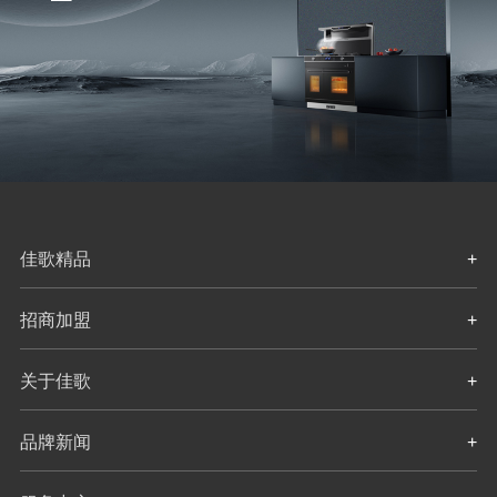
佳歌精品
+
招商加盟
+
关于佳歌
+
品牌新闻
+